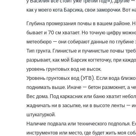
у Василия всё стоит уже третий год!»), другие 
как у моего кота Барсика, свои заморочки. Вот н
Глубина промерзания почвы в вашем районе. На
бывает и 70 см хватает. Но точную цифру можн
метеобюро — они собирают данные по глубине з
Тип грунта. Глинистые и пучинистые почвы тре
разрывает, как мой Барсик когтеточку, при кажд
уровень грунтовых вод не высок.
Уровень грунтовых вод (УГВ). Если вода близко
поднимать выше. Иначе — бетон размокнет, а че
Вес дома. Под каркасник или баню хватит небол
жадничать ни в засыпке, ни в высоте ленты — 
штукатуркой.
Наличие подвала или технического подполья. Е
инструментов или место, где будет жить моя с