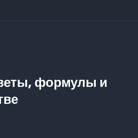
веты, формулы и
тве