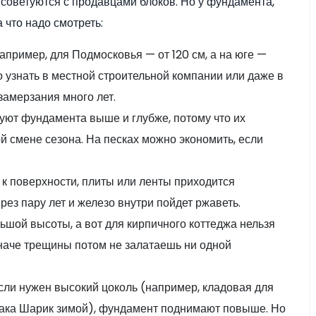
— советуются с продавцами блоков. Но у фундамента,
а что надо смотреть:
пример, для Подмосковья — от 120 см, а на юге —
о узнать в местной строительной компании или даже в
амерзания много лет.
буют фундамента выше и глубже, потому что их
ой смене сезона. На песках можно экономить, если
 к поверхности, плиты или ленты приходится
рез пару лет и железо внутри пойдет ржаветь.
ьшой высоты, а вот для кирпичного коттеджа нельзя
иначе трещины потом не залатаешь ни одной
сли нужен высокий цоколь (например, кладовая для
обака Шарик зимой), фундамент поднимают повыше. Но