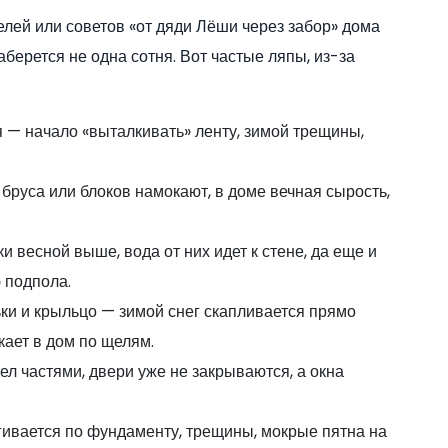
елей или советов «от дяди Лёши через забор» дома
берется не одна сотня. Вот частые ляпы, из-за
— начало «выталкивать» ленту, зимой трещины,
руса или блоков намокают, в доме вечная сырость,
и весной выше, вода от них идет к стене, да еще и
 подпола.
ьки и крыльцо — зимой снег скапливается прямо
кает в дом по щелям.
ел частями, двери уже не закрываются, а окна
ивается по фундаменту, трещины, мокрые пятна на