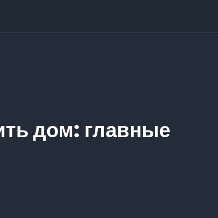
ить дом: главные
и