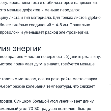
 регулированием тока и стабилизатором напряжения.
 это меньше дефектов и меньше переделок.
ину листа и тип материала. Для тонких листов удобно
я более тяжёлых соединений – 4‑5 мм. Правильно
проволоки и уменьшает расход электроэнергии,
мия энергии
рвое правило – чистая поверхность. Удалите ржавчину,
ыстрее принимает дугу, а значит, требуется меньше
с толстым металлом, слегка разогрейте место сварки
уберёт резкие колебания температуры, что снижает
ктродов. Слишком большой угол увеличивает длину
птимальный угол 70‑80 градусов позволяет быстро