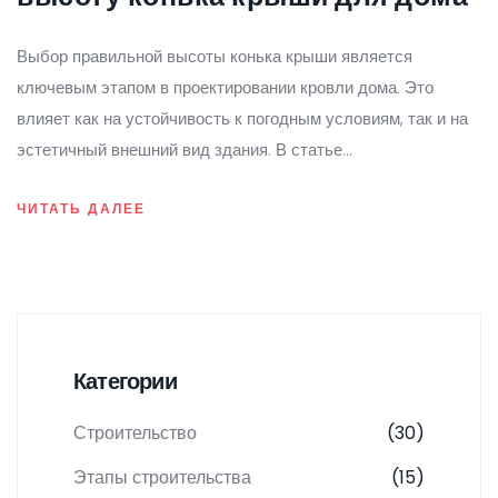
Выбор правильной высоты конька крыши является
ключевым этапом в проектировании кровли дома. Это
влияет как на устойчивость к погодным условиям, так и на
эстетичный внешний вид здания. В статье
рассматриваются различные факторы, определяющие
ЧИТАТЬ ДАЛЕЕ
оптимальную высоту конька, включая климатические
условия и архитектурный стиль. Работа с кровлей требует
знания некоторых технических нюансов, с которыми
поможет разобраться эта статья.
Категории
Строительство
(30)
Этапы строительства
(15)