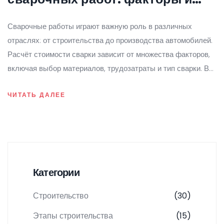
советы
Сварочные работы играют важную роль в различных
отраслях: от строительства до производства автомобилей.
Расчёт стоимости сварки зависит от множества факторов,
включая выбор материалов, трудозатраты и тип сварки. В
статье мы рассмотрим, как профессионалы определяют
ЧИТАТЬ ДАЛЕЕ
цену за свои услуги. Это поможет вам лучше понимать
структуру затрат и выбрать правильного подрядчика для
вашего проекта.
Категории
Строительство
(30)
Этапы строительства
(15)