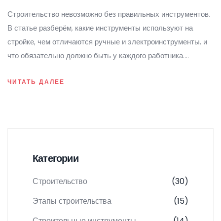
на стройке
Строительство невозможно без правильных инструментов.
В статье разберём, какие инструменты используют на
стройке, чем отличаются ручные и электроинструменты, и
что обязательно должно быть у каждого работника.
Приведём полезные советы по выбору инструмента и
ЧИТАТЬ ДАЛЕЕ
дадим пару лайфхаков, как сэкономить время и силы. Эта
информация пригодится и новичкам, и тем, кто давно в
теме. Будет интересно тем, кто хочет работать быстрее и
проще.
Категории
Строительство
(30)
Этапы строительства
(15)
Строительные инструменты
(14)