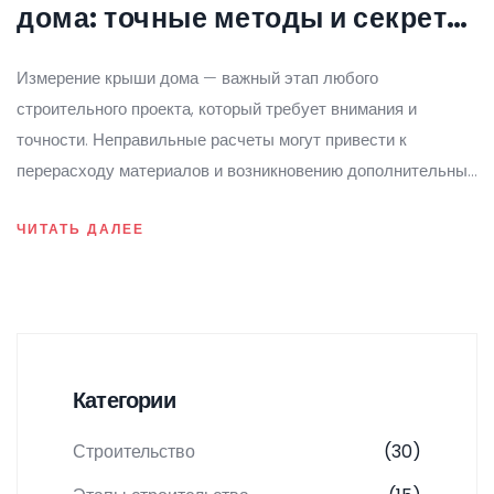
дома: точные методы и секреты
расчета
Измерение крыши дома — важный этап любого
строительного проекта, который требует внимания и
точности. Неправильные расчеты могут привести к
перерасходу материалов и возникновению дополнительных
расходов в будущем. В данной статье рассматриваются
ЧИТАТЬ ДАЛЕЕ
основные шаги и методы измерения крыши, необходимые
инструменты, а также советы по выбору подходящего
времени и условий для проведения замеров.
Категории
Строительство
(30)