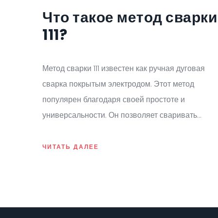
Что такое метод сварки
111?
Метод сварки 111 известен как ручная дуговая
сварка покрытым электродом. Этот метод
популярен благодаря своей простоте и
универсальности. Он позволяет сваривать
различные материалы, включая сталь и чугун.
Важно знать технику и особенности каждого
ЧИТАТЬ ДАЛЕЕ
этапа, чтобы гарантировать качественный
результат и безопасность. Также немаловажную
роль играет выбор правильных электродов и
соблюдение техники безопасности.