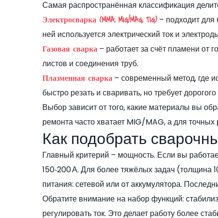
Самая распространённая классификация делитс
– подходит для 
Электросварка (MMA, MIG/MAG, TIG)
ней используется электрический ток и электрод
– работает за счёт пламени от г
Газовая сварка
листов и соединения труб.
– современный метод, где ис
Плазменная сварка
быстро резать и сваривать, но требует дорогого
Выбор зависит от того, какие материалы вы об
ремонта часто хватает MIG/MAG, а для точных
Как подобрать сварочн
Главный критерий – мощность. Если вы работае
150‑200 А. Для более тяжёлых задач (толщина 1
питания: сетевой или от аккумулятора. Послед
Обратите внимание на набор функций: стабилиз
регулировать ток. Это делает работу более ста