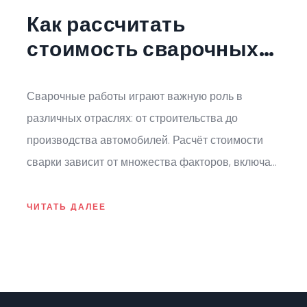
Как рассчитать
стоимость сварочных
работ: факторы и
советы
Сварочные работы играют важную роль в
различных отраслях: от строительства до
производства автомобилей. Расчёт стоимости
сварки зависит от множества факторов, включая
выбор материалов, трудозатраты и тип сварки. В
статье мы рассмотрим, как профессионалы
ЧИТАТЬ ДАЛЕЕ
определяют цену за свои услуги. Это поможет
вам лучше понимать структуру затрат и выбрать
правильного подрядчика для вашего проекта.