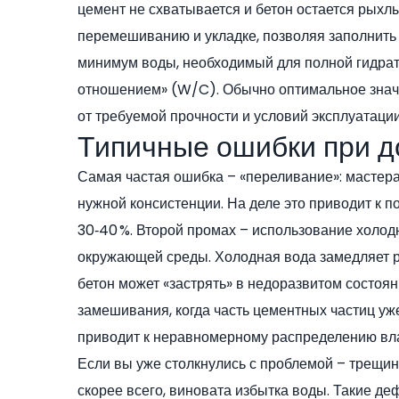
цемент не схватывается и бетон остается рыхл
перемешиванию и укладке, позволяя заполнить 
минимум воды, необходимый для полной гидрата
отношением» (W/C). Обычно оптимальное значе
от требуемой прочности и условий эксплуатации
Типичные ошибки при д
Самая частая ошибка – «переливание»: мастера л
нужной консистенции. На деле это приводит к 
30‑40 %. Второй промах – использование холод
окружающей среды. Холодная вода замедляет реа
бетон может «застрять» в недоразвитом состоя
замешивания, когда часть цементных частиц уж
приводит к неравномерному распределению вла
Если вы уже столкнулись с проблемой – трещин
скорее всего, виновата избытка воды. Такие де