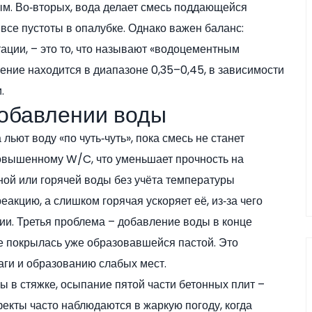
ым. Во‑вторых, вода делает смесь поддающейся
все пустоты в опалубке. Однако важен баланс:
ции, – это то, что называют «водоцементным
ние находится в диапазоне 0,35–0,45, в зависимости
.
обавлении воды
ьют воду «по чуть‑чуть», пока смесь не станет
повышенному W/C, что уменьшает прочность на
ной или горячей воды без учёта температуры
кцию, а слишком горячая ускоряет её, из‑за чего
нии. Третья проблема – добавление воды в конце
е покрылась уже образовавшейся пастой. Это
ги и образованию слабых мест.
ы в стяжке, осыпание пятой части бетонных плит –
фекты часто наблюдаются в жаркую погоду, когда