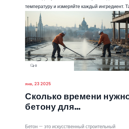
температуру и измеряйте каждый ингредиент. Та
0
янв, 23 2025
Сколько времени нужн
бетону для
правильного
затвердевания с водой
Бетон — это искусственный строительный